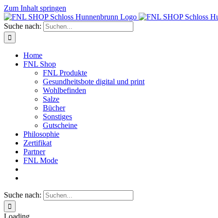
Zum Inhalt springen
Suche nach:
Home
FNL Shop
FNL Produkte
Gesundheitsbote digital und print
Wohlbefinden
Salze
Bücher
Sonstiges
Gutscheine
Philosophie
Zertifikat
Partner
FNL Mode
Suche nach:
Loading...