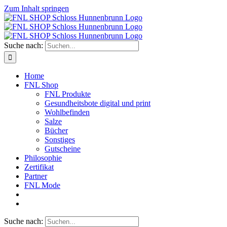
Zum Inhalt springen
Suche nach:
Home
FNL Shop
FNL Produkte
Gesundheitsbote digital und print
Wohlbefinden
Salze
Bücher
Sonstiges
Gutscheine
Philosophie
Zertifikat
Partner
FNL Mode
Suche nach: