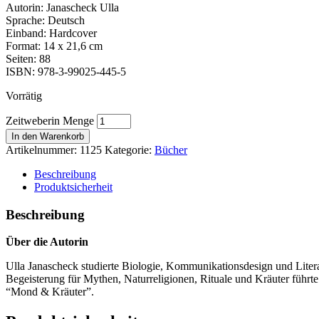
Autorin: Janascheck Ulla
Sprache: Deutsch
Einband: Hardcover
Format: 14 x 21,6 cm
Seiten: 88
ISBN: 978-3-99025-445-5
Vorrätig
Zeitweberin Menge
In den Warenkorb
Artikelnummer:
1125
Kategorie:
Bücher
Beschreibung
Produktsicherheit
Beschreibung
Über die Autorin
Ulla Janascheck studierte Biologie, Kommunikationsdesign und Literat
Begeisterung für Mythen, Naturreligionen, Rituale und Kräuter führ
“Mond & Kräuter”.