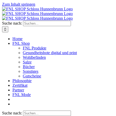
Zum Inhalt springen
Suche nach:
Home
FNL Shop
FNL Produkte
Gesundheitsbote digital und print
Wohlbefinden
Salze
Bücher
Sonstiges
Gutscheine
Philosophie
Zertifikat
Partner
FNL Mode
Suche nach: