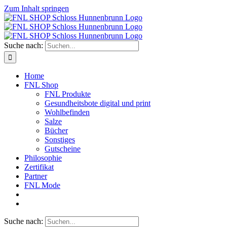
Zum Inhalt springen
Suche nach:
Home
FNL Shop
FNL Produkte
Gesundheitsbote digital und print
Wohlbefinden
Salze
Bücher
Sonstiges
Gutscheine
Philosophie
Zertifikat
Partner
FNL Mode
Suche nach: