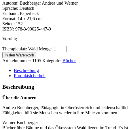
Autoren: Buchberger Andrea und Werner
Sprache: Deutsch
Einband: Paperback
Format: 14 x 21,6 cm
Seiten: 152
ISBN: 978-3-99025-447-9
Vorrätig
Therapieplatz Wald Menge
In den Warenkorb
Artikelnummer:
1105
Kategorie:
Bücher
Beschreibung
Produktsicherheit
Beschreibung
Über die Autoren
Andrea Buchberger, Pädagogin in Oberösterreich und leidenschaftlich
Fähigkeiten hilft sie Menschen wieder in ihre Mitte zu kommen.
Werner Buchberger
Bücher über Bäume und das Ökosystem Wald liegen im Trend. Es ist