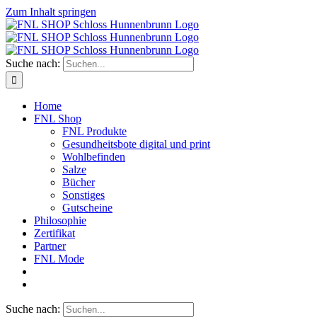
Zum Inhalt springen
Suche nach:
Home
FNL Shop
FNL Produkte
Gesundheitsbote digital und print
Wohlbefinden
Salze
Bücher
Sonstiges
Gutscheine
Philosophie
Zertifikat
Partner
FNL Mode
Suche nach: