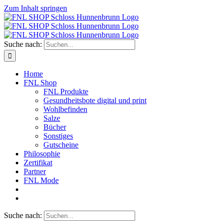
Zum Inhalt springen
Suche nach:
Home
FNL Shop
FNL Produkte
Gesundheitsbote digital und print
Wohlbefinden
Salze
Bücher
Sonstiges
Gutscheine
Philosophie
Zertifikat
Partner
FNL Mode
Suche nach: