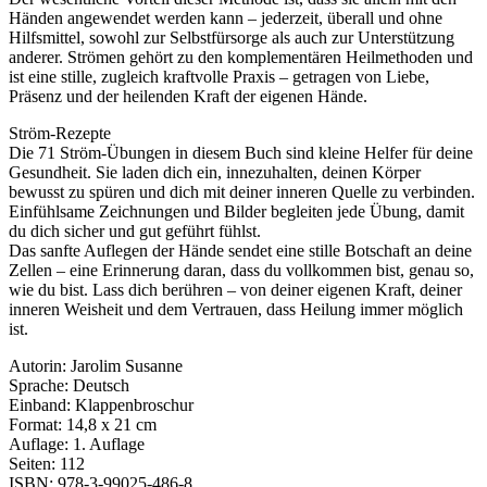
Händen angewendet werden kann – jederzeit, überall und ohne
Hilfsmittel, sowohl zur Selbstfürsorge als auch zur Unterstützung
anderer. Strömen gehört zu den komplementären Heilmethoden und
ist eine stille, zugleich kraftvolle Praxis – getragen von Liebe,
Präsenz und der heilenden Kraft der eigenen Hände.
Ström-Rezepte
Die 71 Ström-Übungen in diesem Buch sind kleine Helfer für deine
Gesundheit. Sie laden dich ein, innezuhalten, deinen Körper
bewusst zu spüren und dich mit deiner inneren Quelle zu verbinden.
Einfühlsame Zeichnungen und Bilder begleiten jede Übung, damit
du dich sicher und gut geführt fühlst.
Das sanfte Auflegen der Hände sendet eine stille Botschaft an deine
Zellen – eine Erinnerung daran, dass du vollkommen bist, genau so,
wie du bist. Lass dich berühren – von deiner eigenen Kraft, deiner
inneren Weisheit und dem Vertrauen, dass Heilung immer möglich
ist.
Autorin: Jarolim Susanne
Sprache: Deutsch
Einband: Klappenbroschur
Format: 14,8 x 21 cm
Auflage: 1. Auflage
Seiten: 112
ISBN: 978-3-99025-486-8