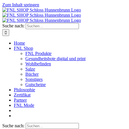
Zum Inhalt springen
Suche nach:
Home
FNL Shop
FNL Produkte
Gesundheitsbote digital und print
Wohlbefinden
Salze
Bücher
Sonstiges
Gutscheine
Philosophie
Zertifikat
Partner
FNL Mode
Suche nach: