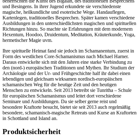
beherrschten die Kunst des Bigalan, des traditionellen Besprechens
und Besingens. In ihrer Jugend erkundete sie verschiedenste
magische, heilkundliche und esoterische Wege. Handauflegen,
Kartenlegen, traditionelles Besprechen. Später kamen verschiedene
Ausbildungen in den unterschiedlichsten magischen und spirituellen
Richtungen hinzu. So machte sie Erfahrungen mit dem modernem
Hexentum, Hoodoo, Druidentum, Meditation, Kräuterkunde, Yoga,
hermetischer Magie uvm.
Ihre spirituelle Heimat fand sie jedoch im Schamanentum, zuerst in
Form des westlichen Core-Schamanismus nach Michael Harner.
Daraus entwickelte sich mit den Jahren eine starke Verbindung zu
den (nord-) europäischen Traditionen und Mythen. Ihr Studium der
Archäologie und der Ur- und Frühgeschichte half ihr dabei einen
lebendigen und gleichsam wirksamen nordisch-europäischen
schamanischen Weg für die heutige Zeit und den heutigen
Menschen zu entwickeln. Seit 2013 betreibt sie Tunritha – Schule
für europäischen Schamanismus und leitet dort verschiedene
Seminare und Ausbildungen. Da sie selber gerne reist und
besondere Kraftorte besucht, bietet sie seit 2013 auch regelmäßig
besondere, schamanisch-magische Retreats und Kurse an Kraftorten
in Schottland und Island an.
Produktsicherheit