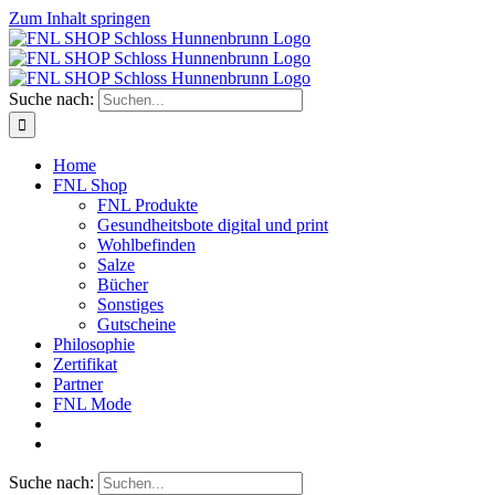
Zum Inhalt springen
Suche nach:
Home
FNL Shop
FNL Produkte
Gesundheitsbote digital und print
Wohlbefinden
Salze
Bücher
Sonstiges
Gutscheine
Philosophie
Zertifikat
Partner
FNL Mode
Suche nach: