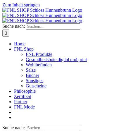
Zum Inhalt springen
Suche nach:
Home
FNL Shop
FNL Produkte
Gesundheitsbote digital und print
Wohlbefinden
Salze
Bücher
Sonstiges
Gutscheine
Philosophie
Zertifikat
Partner
FNL Mode
Suche nach: