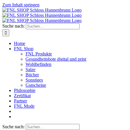
Zum Inhalt springen
Suche nach:
Home
FNL Shop
FNL Produkte
Gesundheitsbote digital und print
Wohlbefinden
Salze
Bücher
Sonstiges
Gutscheine
Philosophie
Zertifikat
Partner
FNL Mode
Suche nach: