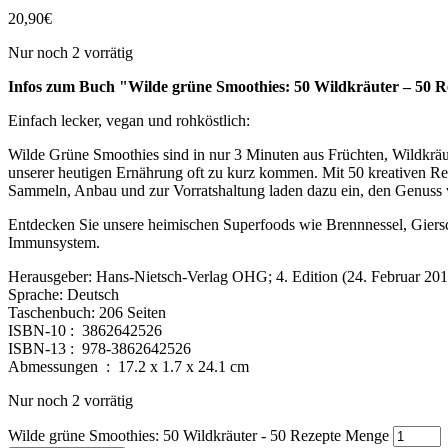
20,90
€
Nur noch 2 vorrätig
Infos zum Buch "Wilde grüne Smoothies: 50 Wildkräuter – 50 R
Einfach lecker, vegan und rohköstlich:
Wilde Grüne Smoothies sind in nur 3 Minuten aus Früchten, Wildkräut
unserer heutigen Ernährung oft zu kurz kommen. Mit 50 kreativen Re
Sammeln, Anbau und zur Vorratshaltung laden dazu ein, den Genuss 
Entdecken Sie unsere heimischen Superfoods wie Brennnessel, Giersc
Immunsystem.
Herausgeber:‎ Hans-Nietsch-Verlag OHG; 4. Edition (24. Februar 201
Sprache:‎ Deutsch
Taschenbuch: ‎206 Seiten
ISBN-10 : ‎ 3862642526
ISBN-13 : ‎ 978-3862642526
Abmessungen ‏ : ‎ 17.2 x 1.7 x 24.1 cm
Nur noch 2 vorrätig
Wilde grüne Smoothies: 50 Wildkräuter - 50 Rezepte Menge