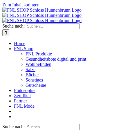
Zum Inhalt springen
Suche nach:
Home
FNL Shop
FNL Produkte
Gesundheitsbote digital und print
Wohlbefinden
Salze
Bücher
Sonstiges
Gutscheine
Philosophie
Zertifikat
Partner
FNL Mode
Suche nach: