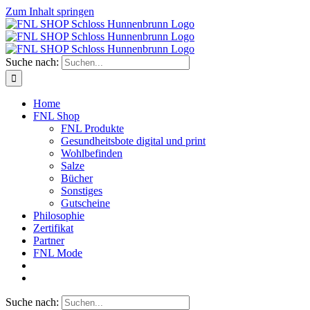
Zum Inhalt springen
Suche nach:
Home
FNL Shop
FNL Produkte
Gesundheitsbote digital und print
Wohlbefinden
Salze
Bücher
Sonstiges
Gutscheine
Philosophie
Zertifikat
Partner
FNL Mode
Suche nach: