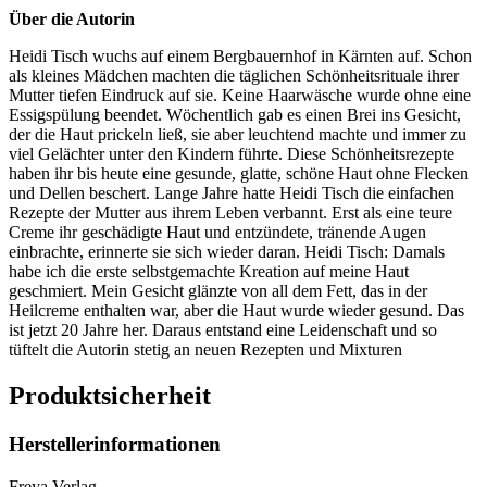
Über die Autorin
Heidi Tisch wuchs auf einem Bergbauernhof in Kärnten auf. Schon
als kleines Mädchen machten die täglichen Schönheitsrituale ihrer
Mutter tiefen Eindruck auf sie. Keine Haarwäsche wurde ohne eine
Essigspülung beendet. Wöchentlich gab es einen Brei ins Gesicht,
der die Haut prickeln ließ, sie aber leuchtend machte und immer zu
viel Gelächter unter den Kindern führte. Diese Schönheitsrezepte
haben ihr bis heute eine gesunde, glatte, schöne Haut ohne Flecken
und Dellen beschert. Lange Jahre hatte Heidi Tisch die einfachen
Rezepte der Mutter aus ihrem Leben verbannt. Erst als eine teure
Creme ihr geschädigte Haut und entzündete, tränende Augen
einbrachte, erinnerte sie sich wieder daran. Heidi Tisch: Damals
habe ich die erste selbstgemachte Kreation auf meine Haut
geschmiert. Mein Gesicht glänzte von all dem Fett, das in der
Heilcreme enthalten war, aber die Haut wurde wieder gesund. Das
ist jetzt 20 Jahre her. Daraus entstand eine Leidenschaft und so
tüftelt die Autorin stetig an neuen Rezepten und Mixturen
Produktsicherheit
Herstellerinformationen
Freya Verlag