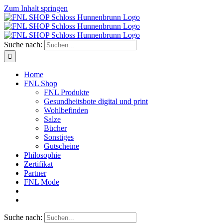
Zum Inhalt springen
Suche nach:
Home
FNL Shop
FNL Produkte
Gesundheitsbote digital und print
Wohlbefinden
Salze
Bücher
Sonstiges
Gutscheine
Philosophie
Zertifikat
Partner
FNL Mode
Suche nach: