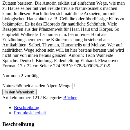
Zutaten basieren. Die Autorin erklärt auf einfachen Wege, wie man
zu Hause selber mit viel Freude triviale Naturkosmetik machen
kann. In diesem Buch finden sich natürliche Arzneien, um mit
biologischen Hausmitteln z. B. Cellulite oder überflüssige Kilos zu
bekämpfen. Es ist das Eldorado für natürliche Schönheit. Viele
Rezepturen aus der Pflanzenwelt für Haar, Haut und Körper. So
empfiehlt Walheide Tischunter u. a. bei unreiner Haut als
Entzündungshemmer eine Kräutermischung bestehend aus:
Arnikablüten, Salbei, Thymian, Hamamelis und Melisse. Wer auf
natürlichen Wege schön sein will, ist hier bestens beraten und wird
nicht nur von innen heraus glänzen. Autorin: Tisch Walheide
Sprache: Deutsch Bindung: Fadenheftung Einband: Flexocover
Format: 17 x 22 cm Seiten: 224 ISBN: 978-3-99025-210-9
Nur noch 2 vorrätig
Naturschönheit aus den Alpen Menge
In den Warenkorb
Artikelnummer:
1212
Kategorie:
Bücher
Beschreibung
Produktsicherheit
Beschreibung