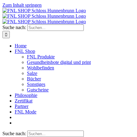
Zum Inhalt springen
Suche nach:
Home
FNL Shop
FNL Produkte
Gesundheitsbote digital und print
Wohlbefinden
Salze
Bücher
Sonstiges
Gutscheine
Philosophie
Zertifikat
Partner
FNL Mode
Suche nach: