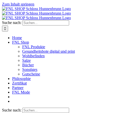
Zum Inhalt springen
Suche nach:
Home
FNL Shop
FNL Produkte
Gesundheitsbote digital und print
Wohlbefinden
Salze
Bücher
Sonstiges
Gutscheine
Philosophie
Zertifikat
Partner
FNL Mode
Suche nach: