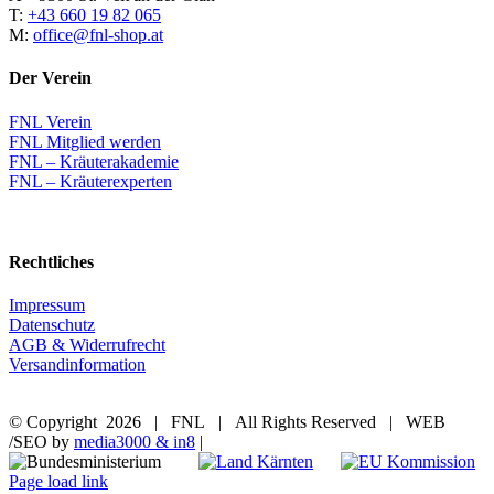
T:
+43 660 19 82 065
M:
office@fnl-shop.at
Der Verein
FNL Verein
FNL Mitglied werden
FNL – Kräuterakademie
FNL – Kräuterexperten
Rechtliches
Impressum
Datenschutz
AGB & Widerrufrecht
Versandinformation
© Copyright
2026 | FNL | All Rights Reserved | WEB
/SEO by
media3000 & in8
|
Page load link