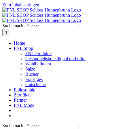
Zum Inhalt springen
Suche nach:
Home
FNL Shop
FNL Produkte
Gesundheitsbote digital und print
Wohlbefinden
Salze
Bücher
Sonstiges
Gutscheine
Philosophie
Zertifikat
Partner
FNL Mode
Suche nach: