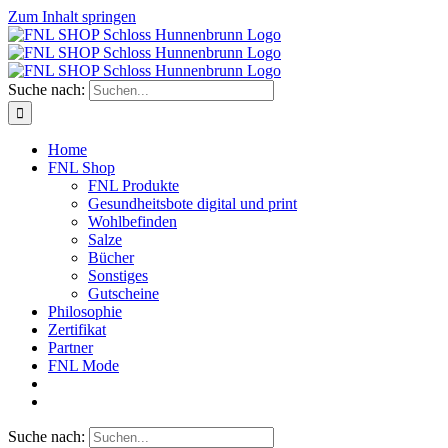
Zum Inhalt springen
Suche nach:
Home
FNL Shop
FNL Produkte
Gesundheitsbote digital und print
Wohlbefinden
Salze
Bücher
Sonstiges
Gutscheine
Philosophie
Zertifikat
Partner
FNL Mode
Suche nach: