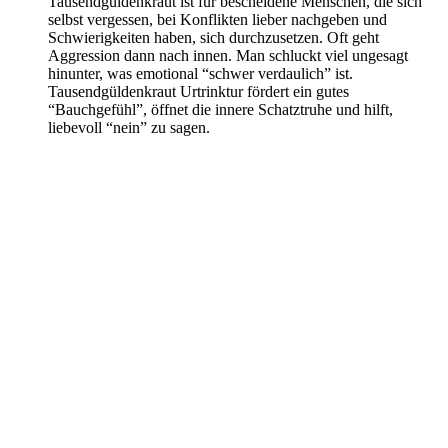
Tausendgüldenkraut ist für bescheidene Menschen, die sich
selbst vergessen, bei Konflikten lieber nachgeben und
Schwierigkeiten haben, sich durchzusetzen. Oft geht
Aggression dann nach innen. Man schluckt viel ungesagt
hinunter, was emotional “schwer verdaulich” ist.
Tausendgüldenkraut Urtrinktur fördert ein gutes
“Bauchgefühl”, öffnet die innere Schatztruhe und hilft,
liebevoll “nein” zu sagen.