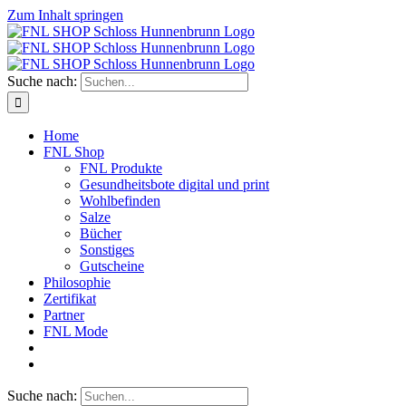
Zum Inhalt springen
Suche nach:
Home
FNL Shop
FNL Produkte
Gesundheitsbote digital und print
Wohlbefinden
Salze
Bücher
Sonstiges
Gutscheine
Philosophie
Zertifikat
Partner
FNL Mode
Suche nach: