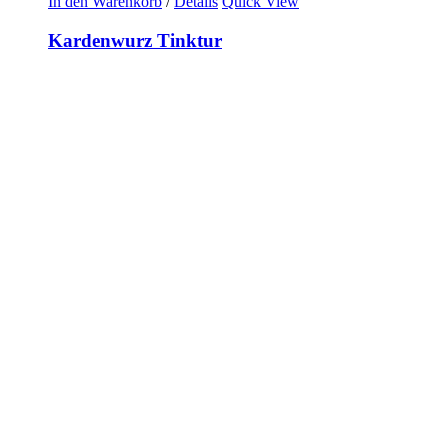
In den Warenkorb
/
Details
Quick View
Kardenwurz Tinktur