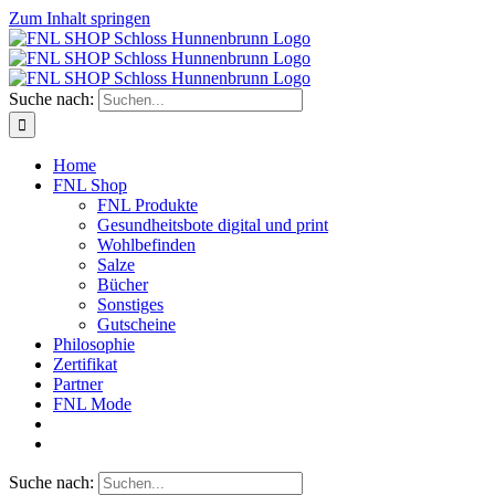
Zum Inhalt springen
Suche nach:
Home
FNL Shop
FNL Produkte
Gesundheitsbote digital und print
Wohlbefinden
Salze
Bücher
Sonstiges
Gutscheine
Philosophie
Zertifikat
Partner
FNL Mode
Suche nach: