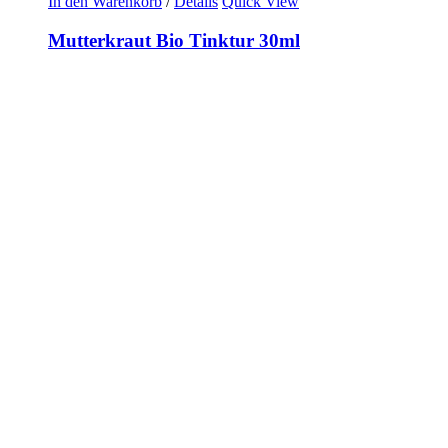
In den Warenkorb
/
Details
Quick View
Mutterkraut Bio Tinktur 30ml