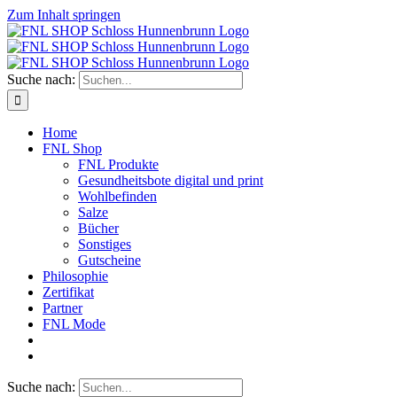
Zum Inhalt springen
Suche nach:
Home
FNL Shop
FNL Produkte
Gesundheitsbote digital und print
Wohlbefinden
Salze
Bücher
Sonstiges
Gutscheine
Philosophie
Zertifikat
Partner
FNL Mode
Suche nach: