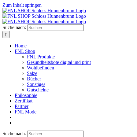
Zum Inhalt springen
Suche nach:
Home
FNL Shop
FNL Produkte
Gesundheitsbote digital und print
Wohlbefinden
Salze
Bücher
Sonstiges
Gutscheine
Philosophie
Zertifikat
Partner
FNL Mode
Suche nach: