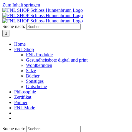
Zum Inhalt springen
Suche nach:
Home
FNL Shop
FNL Produkte
Gesundheitsbote digital und print
Wohlbefinden
Salze
Bücher
Sonstiges
Gutscheine
Philosophie
Zertifikat
Partner
FNL Mode
Suche nach: