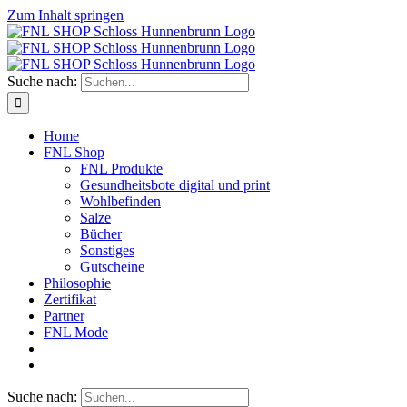
Zum Inhalt springen
Suche nach:
Home
FNL Shop
FNL Produkte
Gesundheitsbote digital und print
Wohlbefinden
Salze
Bücher
Sonstiges
Gutscheine
Philosophie
Zertifikat
Partner
FNL Mode
Suche nach: