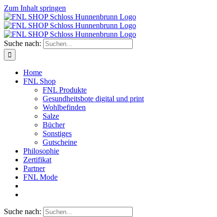
Zum Inhalt springen
Suche nach:
Home
FNL Shop
FNL Produkte
Gesundheitsbote digital und print
Wohlbefinden
Salze
Bücher
Sonstiges
Gutscheine
Philosophie
Zertifikat
Partner
FNL Mode
Suche nach: