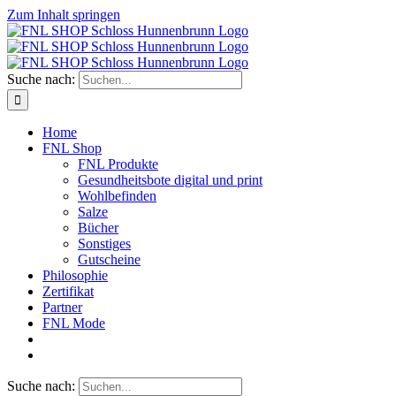
Zum Inhalt springen
Suche nach:
Home
FNL Shop
FNL Produkte
Gesundheitsbote digital und print
Wohlbefinden
Salze
Bücher
Sonstiges
Gutscheine
Philosophie
Zertifikat
Partner
FNL Mode
Suche nach: