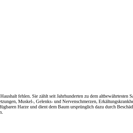
Haushalt fehlen. Sie zählt seit Jahrhunderten zu dem altbewährtesten Sal
etzungen, Muskel-, Gelenks- und Nervenschmerzen, Erkältungskrankhei
rfügbaren Harze und dient dem Baum ursprünglich dazu durch Beschädig
n.